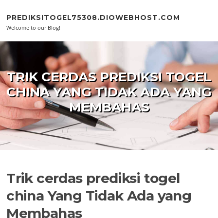
Skip to content
PREDIKSITOGEL75308.DIOWEBHOST.COM
Welcome to our Blog!
TRIK CERDAS PREDIKSI TOGEL
CHINA YANG TIDAK ADA YANG
MEMBAHAS
Trik cerdas prediksi togel
china Yang Tidak Ada yang
Membahas