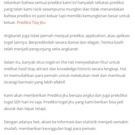
tekankan bahwa semua prediksi kami ini hanyalah sebatas prediksi
yang telah kami racik sesempurna mungkin dan tidak menandakan
bahwa prediksi ini pasti keluar tapi memiliki kemungkinan besar untuk
keluar.
Prediksi Top Jitu
Angkanet juga tidak pernah menjual prediksi, application, atau aplikasi
togel lainnya. Berprediksilah secara damai dan elegan. Terima kasih
telah menjadi pengunjung setia angkanet
Selain itu, banyak situs togel on the net menyediakan fitur untuk
melihat hasil Stay attract dan knowledge historis secara lengkap. Hal
ini memudahkan para pemain untuk melakukan riset dan membuat
strategi bermain yang lebih efektif.
Kami akan memberikan Prediksi jitu berupa angka dan juga prekdiksi
togel SDY hari ini saja. Prediksi togel jitu yang kami berikan bisa jadi
akurat dan tepat tetapi.
Dengan adanya Net, akses ke informasi dan statistik menjadi semakin
mudah, memberikan keunggulan bagi para pemain.