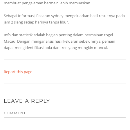
membuat pengalaman bermain lebih memuaskan.
Sebagai Informasi, Pasaran sydney mengeluarkan hasil resultnya pada
jam 2 siang setiap harinya tanpa libur.
Info dan statistik adalah bagian penting dalam permainan togel
Macau. Dengan menganalisis hasil keluaran sebelumnya, pemain
dapat mengidentifikasi pola dan tren yang mungkin muncul.
Report this page
LEAVE A REPLY
COMMENT