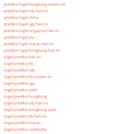
prediksi togel hongkong malam ini
prediksi togel sdy hari ini
prediksi togel china
prediksi togel sgp hari ini
prediksi togel singapore hari ini
prediksi togel jitu
prediksi togel macau hari ini
prediksi togel hongkong hari ini
togel prediksi hari ini
togel prediksi hk
togel prediksi sdy
togel prediksi hk malam ini
togel prediksi sgp
togel prediksi sakti
togel prediksi hongkong
togel prediksi sdy hari ini
togel prediksi hongkong syair
togel prediksi hk hari ini
togel prediksi macau
togel prediksi cambodia